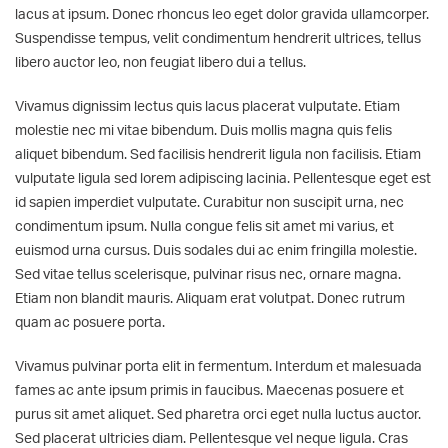
lacus at ipsum. Donec rhoncus leo eget dolor gravida ullamcorper.
Suspendisse tempus, velit condimentum hendrerit ultrices, tellus
libero auctor leo, non feugiat libero dui a tellus.
Vivamus dignissim lectus quis lacus placerat vulputate. Etiam
molestie nec mi vitae bibendum. Duis mollis magna quis felis
aliquet bibendum. Sed facilisis hendrerit ligula non facilisis. Etiam
vulputate ligula sed lorem adipiscing lacinia. Pellentesque eget est
id sapien imperdiet vulputate. Curabitur non suscipit urna, nec
condimentum ipsum. Nulla congue felis sit amet mi varius, et
euismod urna cursus. Duis sodales dui ac enim fringilla molestie.
Sed vitae tellus scelerisque, pulvinar risus nec, ornare magna.
Etiam non blandit mauris. Aliquam erat volutpat. Donec rutrum
quam ac posuere porta.
Vivamus pulvinar porta elit in fermentum. Interdum et malesuada
fames ac ante ipsum primis in faucibus. Maecenas posuere et
purus sit amet aliquet. Sed pharetra orci eget nulla luctus auctor.
Sed placerat ultricies diam. Pellentesque vel neque ligula. Cras